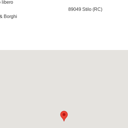
 libero
89049 Stilo (RC)
 & Borghi