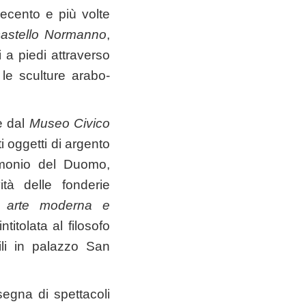
recento e più volte
castello Normanno
,
 a piedi attraverso
le sculture arabo-
te dal
Museo Civico
 oggetti di argento
imonio del Duomo,
vità delle fonderie
i arte moderna e
ntitolata al filosofo
li in palazzo San
segna di spettacoli