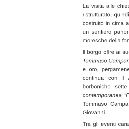
La visita alle chi
ristrutturato, quind
costruito in cima 
un sentiero panor
moresche della font
Il borgo offre ai s
Tommaso Campan
e oro, pergamene
continua con il
borboniche sett
contemporanea “
Tommaso Campanel
Giovanni.
Tra gli eventi cara