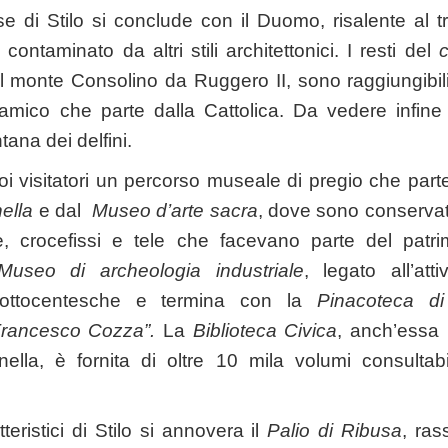
ese di Stilo si conclude con il Duomo, risalente al t
i contaminato da altri stili architettonici. I resti del
al monte Consolino da Ruggero II, sono raggiungibili
amico che parte dalla Cattolica. Da vedere infine 
ana dei delfini.
uoi visitatori un percorso museale di pregio che par
ella
e dal
Museo d’arte sacra
, dove sono conservati
, crocefissi e tele che facevano parte del patr
Museo di archeologia industriale
, legato all’atti
e-ottocentesche e termina con la
Pinacoteca d
Francesco Cozza”.
La
Biblioteca Civica
, anch’essa i
la, è fornita di oltre 10 mila volumi consultabi
tteristici di Stilo si annovera il
Palio di Ribusa
, ras