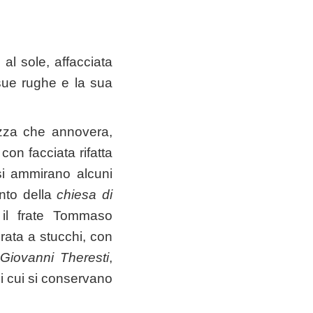
al sole, affacciata
 sue rughe e la sua
lezza che annovera,
 con facciata rifatta
si ammirano alcuni
ento della
chiesa di
ò il frate Tommaso
rata a stucchi, con
Giovanni Theresti
,
di cui si conservano