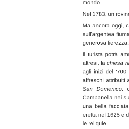
mondo.
Nel 1783, un rovin
Ma ancora oggi, co
sull’argentea fium
generosa fierezza.
Il turista potrà a
altresì, la
chiesa r
agli inizi del ‘7
affreschi attribuit
San Domenico
, 
Campanella nei suo
una bella facciat
eretta nel 1625 e d
le reliquie.