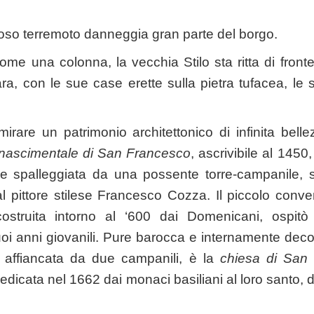
oso terremoto danneggia gran parte del borgo.
me una colonna, la vecchia Stilo sta ritta di fronte 
ara, con le sue case erette sulla pietra tufacea, le
mmirare un patrimonio architettonico di infinita bel
inascimentale di San Francesco
, ascrivibile al 1450,
00 e spalleggiata da una possente torre-campanile, 
i al pittore stilese Francesco Cozza. Il piccolo conv
costruita intorno al ‘600 dai Domenicani, ospit
i anni giovanili. Pure barocca e internamente deco
a affiancata da due campanili, è la
chiesa di San 
edicata nel 1662 dai monaci basiliani al loro santo, 