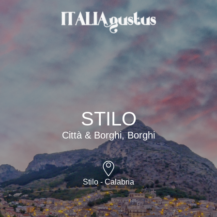
STILO
Città & Borghi, Borghi
Stilo - Calabria