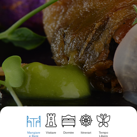
Mangiare
Visitare
Dormire
Itinerari
Tempo
e Bere
Libero