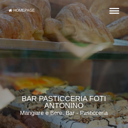
HOMEPAGE
BAR PASTICCERIA FOTI
ANTONINO
Mangiare e Bere, Bar - Pasticceria