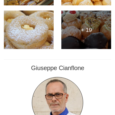
+ 19
Giuseppe Cianflone
PASTICCERE